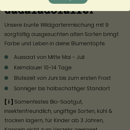
Gadaladoläller
Unsere bunte Wildgartenmischung mit 9
sorgfältig ausgesuchten alten Sorten bringt
Farbe und Leben in deine Blumentöpfe.
Aussaat von Mitte Mai - Juli
Keimdauer 10-14 Tage
Blütezeit von Juni bis zum ersten Frost
Sonniger bis halbschattiger Standort
[ i ]
Samenfestes Bio-Saatgut,
insektenfreundlich, ungiftige Sorten, kühl &
trocken lagern, für Kinder ab 3 Jahren,
Kapseln nicht zum Verzehr geeignet.