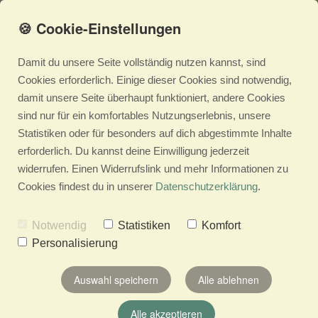
🍪 Cookie-Einstellungen
Damit du unsere Seite vollständig nutzen kannst, sind
Cookies erforderlich. Einige dieser Cookies sind notwendig,
Kontakt
damit unsere Seite überhaupt funktioniert, andere Cookies
sind nur für ein komfortables Nutzungserlebnis, unsere
chris@bloomie.at
Statistiken oder für besonders auf dich abgestimmte Inhalte
erforderlich. Du kannst deine Einwilligung jederzeit
Telefon +43 676 93 22 693
widerrufen. Einen Widerrufslink und mehr Informationen zu
Cookies findest du in unserer
Datenschutzerklärung
.
bloomie
Im Porst 23b
Notwendig
Statistiken
Komfort
6850 Dornbirn
Personalisierung
Österreich
Auswahl speichern
Alle ablehnen
Dein Name *
Alle akzeptieren