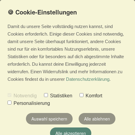
🍪 Cookie-Einstellungen
Damit du unsere Seite vollständig nutzen kannst, sind
Der zellrebell Shop ist
Cookies erforderlich. Einige dieser Cookies sind notwendig,
damit unsere Seite überhaupt funktioniert, andere Cookies
dauerhaft geschlossen
sind nur für ein komfortables Nutzungserlebnis, unsere
Statistiken oder für besonders auf dich abgestimmte Inhalte
erforderlich. Du kannst deine Einwilligung jederzeit
Bei Fragen erreichst du uns unter
widerrufen. Einen Widerrufslink und mehr Informationen zu
info@zellrebell.com
Cookies findest du in unserer
Datenschutzerklärung
.
Notwendig
Statistiken
Komfort
Viele Grüsse
Personalisierung
Chris
Auswahl speichern
Alle ablehnen
Alle akzeptieren