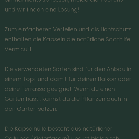
Gäste sparen wertvolle Energie, da sie die
und wir finden eine Lösung!
Kerne nicht erst mühsam aufpicken
müssen. Für dich bedeutet das: Futter pur,
Zum einfacheren Verteilen und als Lichtschutz
maximale Ausbeute und kein lästiger
enthalten die Kapseln die natürliche Saathilfe
Schalenberg unter dem Futterplatz.
Vermiculit.
Im Winter
Die verwendeten Sorten sind für den Anbau in
einem Topf und damit für deinen Balkon oder
deine Terrasse geeignet. Wenn du einen
Garten hast , kannst du die Pflanzen auch in
den Garten setzen.
Die Kapselhülle besteht aus natürlicher
Cellulose (Kieferfasern) und ist biologisch