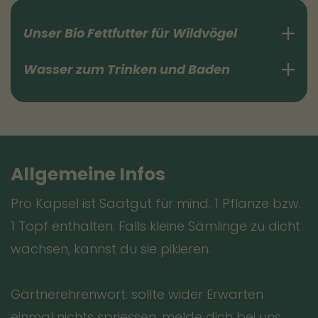
Unser Bio Fettfutter für Wildvögel
Dank der ausgewogenen Rezeptur lockst
Wasser zum Trinken und Baden
du ein faszinierendes und breites
Artenspektrum direkt vor dein Fenster:
Weichfutterfresser wie Rotkehlchen und
Heckenbraunellen, Körnerfresser wie
Allgemeine Infos
Finken, Sperlinge und Ammern und flexible
Allesfresser wie Meisen, Spechte und
Pro Kapsel ist Saatgut für mind. 1 Pflanze bzw.
Kleiber.
1 Topf enthalten. Falls kleine Sämlinge zu dicht
wachsen, kannst du sie pikieren.
Um den Vögeln das Fressen so leicht wie
Im Sommer
möglich zu machen, ist unsere Mischung
Gärtnerehrenwort: sollte wider Erwarten
komplett schalenfrei. Deine gefiederten
einmal nichts spriessen, melde dich bei uns