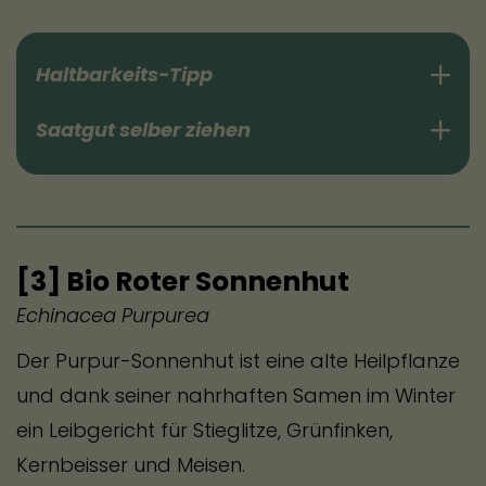
Haltbarkeits-Tipp
Klatschmohn gilt oft als ungeeignet für die
Saatgut selber ziehen
Vase, da er nach dem Schneiden schnell
die Köpfe hängen lässt. Mit diesem Trick
hält er 3–5 Tage: schneide die
Blütenstängel ab, wenn die Knospen
Selbstaussaat im nächsten Jahr
[3] Bio Roter Sonnenhut
gerade beginnen, ihre Farbe zu zeigen
Echinacea Purpurea
und nach oben zu kippen. Halte die
unteren Ende der Stiele (ca. 1–2cm) für
Der Purpur-Sonnenhut ist eine alte Heilpflanze
etwa 10–15 Sekunden in kochendes Wasser
und dank seiner nahrhaften Samen im Winter
oder kurz über eine Feuerzeugflamme.
ein Leibgericht für Stieglitze, Grünfinken,
Das versiegelt den austretenden Milchsaft,
Kernbeisser und Meisen.