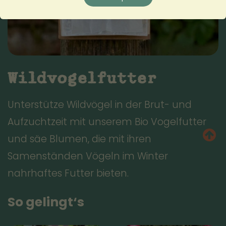
Wildvogelfutter
Unterstütze Wildvögel in der Brut- und
Aufzuchtzeit mit unserem Bio Vogelfutter
und säe Blumen, die mit ihren
Samenständen Vögeln im Winter
nahrhaftes Futter bieten.
So gelingt‘s