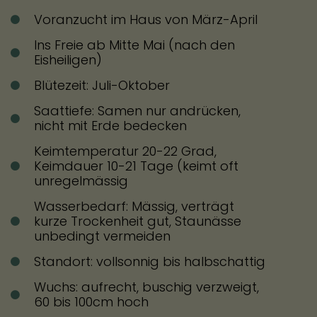
der sonst die Leitungsbahnen verstopft.
Voranzucht im Haus von März-April
Danach sofort in eine Vase mit tiefem,
Ins Freie ab Mitte Mai (nach den
lauwarmem Wasser stellen.
Eisheiligen)
Blütezeit: Juli-Oktober
Samen ernten
Saattiefe: Samen nur andrücken,
nicht mit Erde bedecken
Keimtemperatur 20-22 Grad,
Keimdauer 10-21 Tage (keimt oft
unregelmässig
Wasserbedarf: Mässig, verträgt
kurze Trockenheit gut, Staunässe
unbedingt vermeiden
Standort: vollsonnig bis halbschattig
Wuchs: aufrecht, buschig verzweigt,
60 bis 100cm hoch