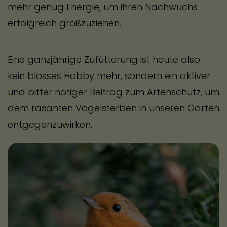
sonnigen Tag, damit keine Restfeuchtigkeit
mehr genug Energie, um ihren Nachwuchs
in den Samen steckt. Schneide den reifen,
erfolgreich großzuziehen.
trockenen Blütenkopf mit einer
Gartenschere samt einem kurzen Stück
Eine ganzjährige Zufütterung ist heute also
Stängel ab.
kein blosses Hobby mehr, sondern ein aktiver
und bitter nötiger Beitrag zum Artenschutz, um
Samen gewinnen
dem rasanten Vogelsterben in unseren Gärten
entgegenzuwirken.