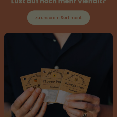
Lust auf noch mehr Vielfalt?
zu unserem Sortiment
Sauberkeit
Sauberkeit ist oberstes Gebot.
Krankheitserreger verbreiten sich in
stehenden Wasser sehr schnell. Die Pflege
ist jedoch simpel: tausche das Wasser im
Sommer jeden Tag und im Winter alle
paar Tage komplett aus. Schrubbe die
Schale beim Wasserwechsel mit einer
harten Bürste und heissem Wasser aus.
Niemals Spülmittel oder Chemie
verwenden! Bei grosser Hitze hilft es, die