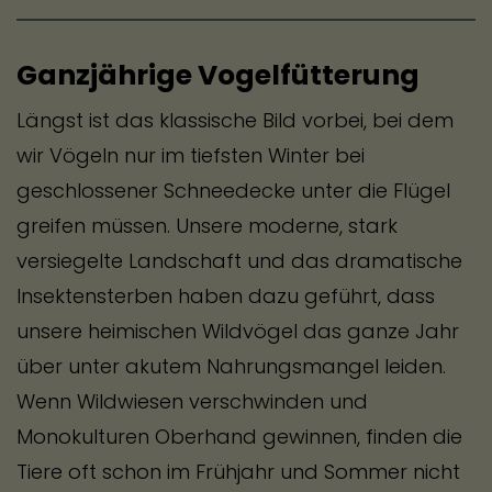
Pflanze stehen lassen
Ganzjährige Vogelfütterung
Damit die Vögel im Winter die nahrhaften
Längst ist das klassische Bild vorbei, bei dem
Samen picken können, lass die verblühten
wir Vögeln nur im tiefsten Winter bei
Blütenstände stehen. Suche dir lediglich
geschlossener Schneedecke unter die Flügel
eine Blüte aus und schneide sie ab, sobald
greifen müssen. Unsere moderne, stark
die Blütenblätter komplett abgefallen sind
versiegelte Landschaft und das dramatische
und sich der igelartige Blütenkopf
Insektensterben haben dazu geführt, dass
tiefbraun bis fast schwarz verfärbt hat.
unsere heimischen Wildvögel das ganze Jahr
Der Stängel direkt unter dem Kopf sollte
über unter akutem Nahrungsmangel leiden.
sich trocken und holzig anfühlen.
Wenn Wildwiesen verschwinden und
Ernten
Monokulturen Oberhand gewinnen, finden die
Wähle für die Ernte einen trockenen,
Tiere oft schon im Frühjahr und Sommer nicht