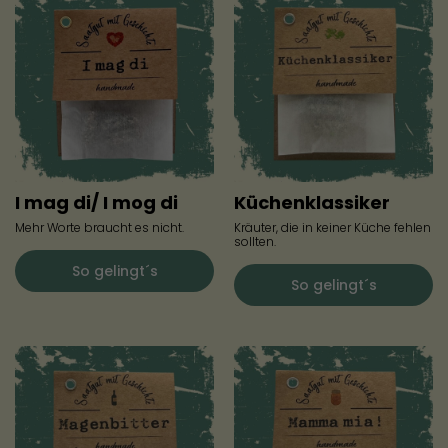
I mag di/ I mog di
Küchenklassiker
Mehr Worte braucht es nicht.
Kräuter, die in keiner Küche fehlen
sollten.
So gelingt´s
So gelingt´s