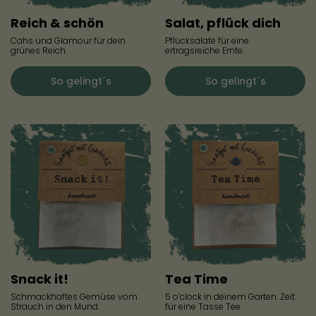
Reich & schön
Salat, pflück dich
Cahs und Glamour für dein
Pflücksalate für eine
grünes Reich.
ertragsreiche Ernte.
So gelingt´s
So gelingt´s
Snack it!
Tea Time
Schmackhaftes Gemüse vom
5 o‘clock in deinem Garten. Zeit
Strauch in den Mund.
für eine Tasse Tee.