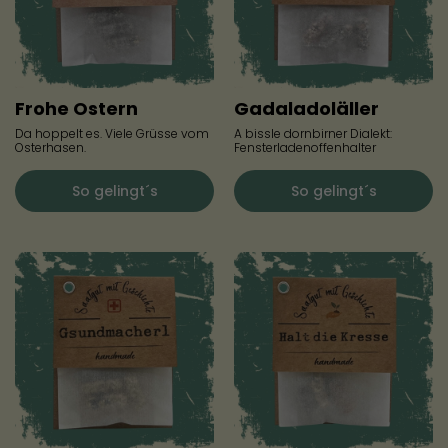
Frohe Ostern
Gadaladoläller
Da hoppelt es. Viele Grüsse vom
A bissle dornbirner Dialekt:
Osterhasen.
Fensterladenoffenhalter
So gelingt´s
So gelingt´s