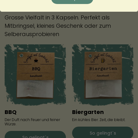
Dreierlei-Kollektion
Grosse Vielfalt in 3 Kapseln. Perfekt als
Mitbringsel, kleines Geschenk oder zum
Selberausprobieren
BBQ
Biergarten
Der Duft nach Feuer und feiner
Ein kühles Bier. Zeit, die bleibt.
Würze.
So gelingt´s
So gelingt´s