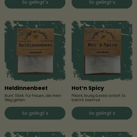
So gelingt´s
So gelingt´s
Heldinnenbeet
Hot‘n Spicy
Bunt. Stark. Für Frauen, die ihren
Pikant, feurig & extra scharf. Es
Weg gehen.
brennt zweimal.
So gelingt´s
So gelingt´s